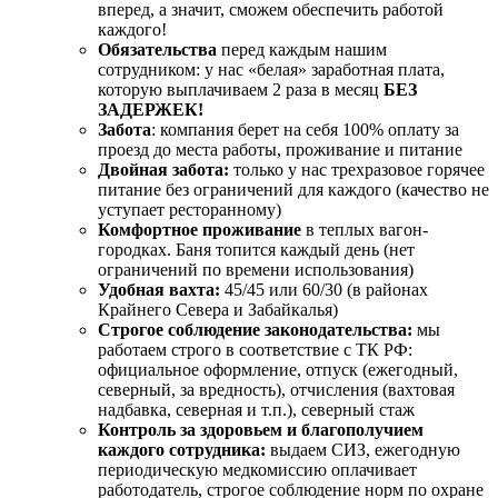
вперед, а значит, сможем обеспечить работой
каждого!
Обязательства
перед каждым нашим
сотрудником: у нас «белая» заработная плата,
которую выплачиваем 2 раза в месяц
БЕЗ
ЗАДЕРЖЕК!
Забота
: компания берет на себя 100% оплату за
проезд до места работы, проживание и питание
Двойная забота:
только у нас трехразовое горячее
питание без ограничений для каждого (качество не
уступает ресторанному)
Комфортное проживание
в теплых вагон-
городках. Баня топится каждый день (нет
ограничений по времени использования)
Удобная вахта:
45/45 или 60/30 (в районах
Крайнего Севера и Забайкалья)
Строгое
соблюдение законодательства:
мы
работаем строго в соответствие с ТК РФ:
официальное оформление, отпуск (ежегодный,
северный, за вредность), отчисления (вахтовая
надбавка, северная и т.п.), северный стаж
Контроль за здоровьем и благополучием
каждого сотрудника:
выдаем СИЗ, ежегодную
периодическую медкомиссию оплачивает
работодатель, строгое соблюдение норм по охране